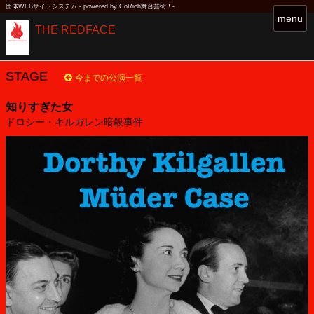
団体WEBサイトシステム - powered by
CoRich舞台芸術！-
T
menu
THE REDFACE
o
g
g
l
STAGE
今までの公演一覧
e
n
知りすぎた女
a
ドロシー・キルガレン暗殺事件
v
i
g
a
t
i
o
n