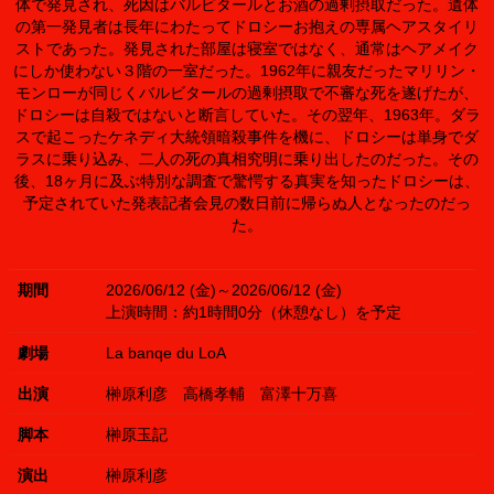
体で発見され、死因はバルビタールとお酒の過剰摂取だった。遺体
の第一発見者は長年にわたってドロシーお抱えの専属ヘアスタイリ
ストであった。発見された部屋は寝室ではなく、通常はヘアメイク
にしか使わない３階の一室だった。1962年に親友だったマリリン・
モンローが同じくバルビタールの過剰摂取で不審な死を遂げたが、
ドロシーは自殺ではないと断言していた。その翌年、1963年。ダラ
スで起こったケネディ大統領暗殺事件を機に、ドロシーは単身でダ
ラスに乗り込み、二人の死の真相究明に乗り出したのだった。その
後、18ヶ月に及ぶ特別な調査で驚愕する真実を知ったドロシーは、
予定されていた発表記者会見の数日前に帰らぬ人となったのだっ
た。
期間
2026/06/12 (金)～2026/06/12 (金)
上演時間：約1時間0分（休憩なし）を予定
劇場
La banqe du LoA
出演
榊原利彦
高橋孝輔
富澤十万喜
脚本
榊原玉記
演出
榊原利彦